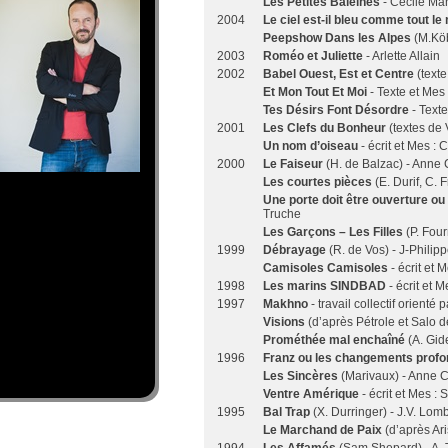
Les Petites Baleines
- Cécile M
2004
Le ciel est-il bleu comme tout l
Peepshow Dans les Alpes
(M.Kö
2003
Roméo et Juliette
- Arlette Allain
2002
Babel Ouest, Est et Centre
(text
Et Mon Tout Et Moi
- Texte et Mes
Tes Désirs Font Désordre
- Text
2001
Les Clefs du Bonheur
(textes de
Un nom d’oiseau
- écrit et Mes : 
2000
Le Faiseur
(H. de Balzac) - Anne 
Les courtes pièces
(E. Durif, C.
Une porte doit être ouverture o
Truche
Les Garçons – Les Filles
(P. Fou
1999
Débrayage
(R. de Vos) - J-Philip
Camisoles Camisoles
- écrit et
1998
Les marins SINDBAD
- écrit et 
1997
Makhno
- travail collectif orienté
Visions
(d’après Pétrole et Salo 
Prométhée mal enchaîné
(A. Gid
1996
Franz ou les changements prof
Les Sincères
(Marivaux) - Anne 
Ventre Amérique
- écrit et Mes 
1995
Bal Trap
(X. Durringer) - J.V. Lom
Le Marchand de Paix
(d’après Ar