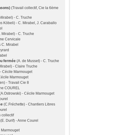
nsons)
(Travail collectif, Cie la 6ème
Mirabel) - C. Truche
 Köbeli) - C. Mirabel, J. Caraballo
el
. Mirabel) - C. Truche
ème Cervicale
 C. Mirabel
eyrard
rabel
 ou fermée
(A. de Musset) - C. Truche
Mirabel) - Claire Truche
 - Cécile Marmouget
Cécile Marmouget
n) - Travail Cie 8
Anne COUREL
(A.Ostrowski) - Cécile Marmouget
ourel
se
(C.Fréchette) - Chantiers Libres
ourel
collectif
s
(E. Durif) - Anne Courel
le Marmouget