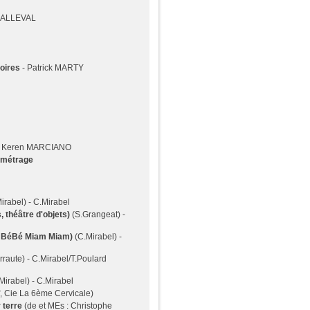
MALLEVAL
noires
- Patrick MARTY
 Keren MARCIANO
s-métrage
irabel) - C.Mirabel
 théâtre d'objets)
(S.Grangeat) -
Pôt BéBé Miam Miam)
(C.Mirabel) -
raute) - C.Mirabel/T.Poulard
Mirabel) - C.Mirabel
if, Cie La 6ème Cervicale)
 terre
(de et MEs : Christophe