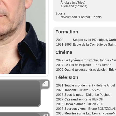
Anglais (maîtrisé)
Allemand (notions)
Sports
Niveau bon :
Football, Tennis
Formation
2004
Stages avec P.Delaigue, Car
1991-1993
Ecole de la Comédie de Saint
Cinéma
2022
Le Lycéen
- Christophe Honoré -
On
2007
Le Fils de l’Epicier
- Eric Guirado
2002
Quand tu descendras du ciel
- Eric
Télévision
2021
Tout le monde ment
- Hélène Angel
2020
Tandem
- Octave RASPAIL
2018
Sous la peau
- Didier Le Pecheur
2017
Cassandre
- René RENOH
2016
On va s'aimer
- Julien ZIDI
2016
Sources vives
- Bruno BONTZOLAK
2015
Meurtre sur le Lac Léman
- Jean-M