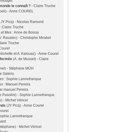
armouget
e monde le connaît ?
- Claire Truche
beli) - Anne COUREL
e JY Picq) - Nicolas Ramond
 : Claire Truche
e et Mes : Anne de Boissy
 V. Ravalec) - Christophe Mirabel
Claire Truche
Courel
 Fréchette et A. Kalouaz) - Anne Courel
u fermée
(A. de Musset) - Claire
rnel) - Stéphane MÜH
pe Salério
 Mes : Sophie Lannefranque
Mes : Manuel Pereira
 par manuel Pereira
de Pasolini) - Sophie Lannefranque
e) - Michel Véricel
onds
(JY Picq) - Anne Courel
Courel
: Sophie Lannefranque
bard
istophane) - Michel Véricel