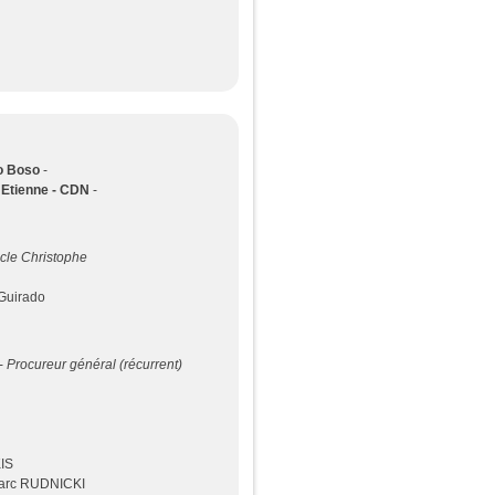
lo Boso
-
 Etienne - CDN
-
cle Christophe
 Guirado
 -
Procureur général (récurrent)
IS
arc RUDNICKI