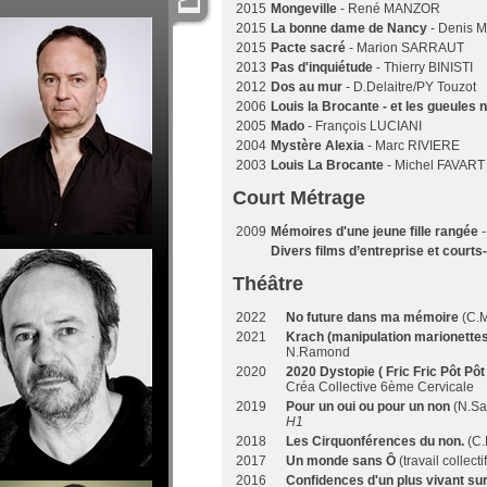
2015
Mongeville
- René MANZOR
2015
La bonne dame de Nancy
- Denis 
2015
Pacte sacré
- Marion SARRAUT
2013
Pas d'inquiétude
- Thierry BINISTI
2012
Dos au mur
- D.Delaitre/PY Touzot
2006
Louis la Brocante - et les gueules 
2005
Mado
- François LUCIANI
2004
Mystère Alexia
- Marc RIVIERE
2003
Louis La Brocante
- Michel FAVART
Court Métrage
2009
Mémoires d'une jeune fille rangée
-
Divers films d’entreprise et court
Théâtre
2022
No future dans ma mémoire
(C.M
2021
Krach (manipulation marionettes,
N.Ramond
2020
2020 Dystopie ( Fric Fric Pôt 
Créa Collective 6ème Cervicale
2019
Pour un oui ou pour un non
(N.Sar
H1
2018
Les Cirquonférences du non.
(C.
2017
Un monde sans Ô
(travail collect
2016
Confidences d'un plus vivant sur