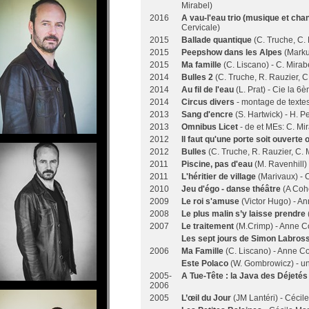
Mirabel)
2016
A vau-l'eau trio (musique et cha
Cervicale)
2015
Ballade quantique
(C. Truche, C. 
2015
Peepshow dans les Alpes
(Markus
2015
Ma famille
(C. Liscano) - C. Mirab
2014
Bulles 2
(C. Truche, R. Rauzier, C
2014
Au fil de l'eau
(L. Prat) - Cie la 6
2014
Circus divers
- montage de textes
2013
Sang d'encre
(S. Hartwick) - H. P
2013
Omnibus Licet
- de et MEs: C. Mi
2012
Il faut qu'une porte soit ouverte
2012
Bulles
(C. Truche, R. Rauzier, C. 
2011
Piscine, pas d'eau
(M. Ravenhill)
2011
L'héritier de village
(Marivaux) - 
2010
Jeu d'égo - danse théâtre
(A Cohe
2009
Le roi s'amuse
(Victor Hugo) - 
2008
Le plus malin s’y laisse prendre
2007
Le traitement
(M.Crimp) - Anne C
Les sept jours de Simon Labros
2006
Ma Famille
(C. Liscano) - Anne C
Este Polaco
(W. Gombrowicz) - un 
2005-
A Tue-Tête : la Java des Déjeté
2006
2005
L’œil du Jour
(JM Lantéri) - Céci