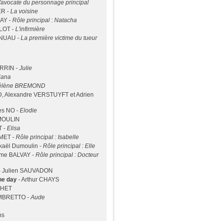
'avocate du personnage principal
ER -
La voisine
DAY -
Rôle principal : Natacha
 LOT -
L'infirmière
NUAU -
La première victime du tueur
ERRIN -
Julie
ana
élène BREMOND
 Alexandre VERSTUYFT et Adrien
es NO -
Elodie
MOULIN
T -
Elisa
UMET -
Rôle principal : Isabelle
kaël Dumoulin -
Rôle principal : Elle
ume BALVAY -
Rôle principal : Docteur
- Julien SAUVADON
the day
- Arthur CHAYS
CHET
AMBRETTO -
Aude
ns