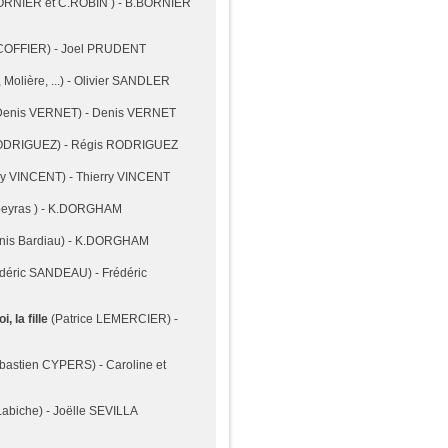
ORNIER et C.ROBIN ) - B.BORNIER
COFFIER) - Joel PRUDENT
 Molière, ...) - Olivier SANDLER
Denis VERNET) - Denis VERNET
ODRIGUEZ) - Régis RODRIGUEZ
ry VINCENT) - Thierry VINCENT
lbeyras ) - K.DORGHAM
enis Bardiau) - K.DORGHAM
déric SANDEAU) - Frédéric
la fille
(Patrice LEMERCIER) -
bastien CYPERS) - Caroline et
abiche) - Joëlle SEVILLA