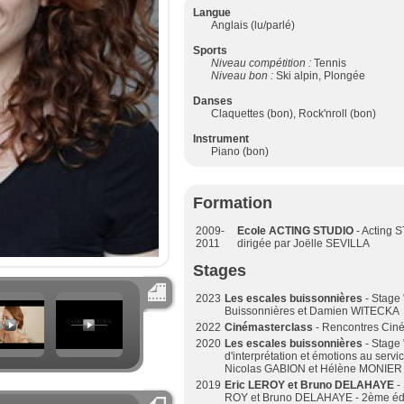
Langue
Anglais (lu/parlé)
Sports
Niveau compétition :
Tennis
Niveau bon :
Ski alpin, Plongée
Danses
Claquettes (bon), Rock'nroll (bon)
Instrument
Piano (bon)
Formation
2009-
Ecole ACTING STUDIO
- Acting 
2011
dirigée par Joëlle SEVILLA
Stages
2023
Les escales buissonnières
- Stage 
Buissonnières et Damien WITECKA
2022
Cinémasterclass
- Rencontres Ciné
2020
Les escales buissonnières
- Stage 
d'interprétation et émotions au serv
Nicolas GABION et Hélène MONIER
2019
Eric LEROY et Bruno DELAHAYE
- 
ROY et Bruno DELAHAYE - 2ème édi