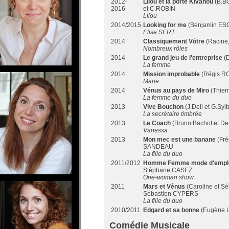
2012-
Lilou et la porte Kivahou
(B.B
2016
et C.ROBIN
Lilou
2014/2015
Looking for me
(Benjamin ES
Elise SERT
2014
Classiquement Vôtre
(Racine,
Nombreux rôles
2014
Le grand jeu de l'entreprise
(
La femme
2014
Mission improbable
(Régis R
Marie
2014
Vénus au pays de Miro
(Thier
La femme du duo
2013
Vive Bouchon
(J.Dell et G.Sy
La secrétaire timbrée
2013
Le Coach
(Bruno Bachot et D
Vanessa
2013
Mon mec est une banane
(Fré
SANDEAU
La fille du duo
2011/2012
Homme Femme mode d'emploi, 
Stéphane CASEZ
One-woman show
2011
Mars et Vénus
(Caroline et Sé
Sébastien CYPERS
La fille du duo
2010/2011
Edgard et sa bonne
(Eugène L
Comédie Musicale