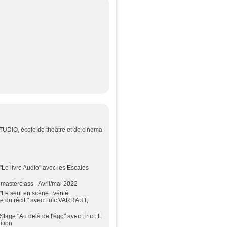
STUDIO, école de théâtre et de cinéma
"Le livre Audio" avec les Escales
masterclass - Avril/mai 2022
"Le seul en scène : vérité
ice du récit " avec Loïc VARRAUT,
Stage "Au delà de l'égo" avec Eric LE
tion