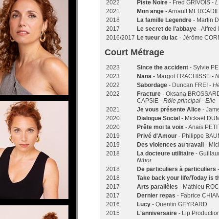
2022
Piste Noire
- Fred GRIVOIS -
L
2021
Mon ange
- Arnault MERCADI
2018
La famille Legendre
- Martin 
2017
Le secret de l'abbaye
- Alfred
2016/2017
Le tueur du lac
- Jérôme COR
Court Métrage
2023
Since the accident
- Sylvie P
2023
Nana
- Margot FRACHISSE -
N
2022
Sabordage
- Duncan FREI -
H
2022
Fracture
- Oksana BROSSARD,
CAPSIE -
Rôle principal - Elle
2021
Je vous présente Alice
- Jam
2020
Dialogue Social
- Mickaël DU
2020
Prête moi ta voix
- Anaïs PETI
2019
Privé d'Amour
- Philippe BA
2019
Des violences au travail
- Mic
2018
La docteure utilitaire
- Guilla
Nibor
2018
De particuliers à particuliers
2018
Take back your life/Today is 
2017
Arts parallèles
- Mathieu RO
2017
Dernier repas
- Fabrice CHI
2016
Lucy
- Quentin GEYRARD
2015
L'anniversaire
- Lip Productio