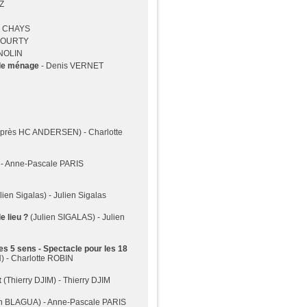
Z
ur CHAYS
ECOURTY
INOLIN
 de ménage
- Denis VERNET
après HC ANDERSEN) - Charlotte
 - Anne-Pascale PARIS
lien Sigalas) - Julien Sigalas
e lieu ?
(Julien SIGALAS) - Julien
 5 sens - Spectacle pour les 18
) - Charlotte ROBIN
t
(Thierry DJIM) - Thierry DJIM
n BLAGUA) - Anne-Pascale PARIS