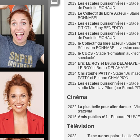
2019
Les escales buissonnières
- Stage 
de Danielle FICHAUD
2018
Le Collectif du Libre Acteur
- Stage
BONNABEL
2017
Les escales buissonnières
- Stage
PITIOT et Fany BENEDITO
2021
Les escales buissonnières
- Stage 
de Danielle FICHAUD
2016
le Collectif du libre acteur
- Stage "
Sébastien BONNABEL - version cour
2016
le CUCS
- Stage "Formation aux tec
spectacle"
2014
Eric LE ROY et Bruno DELAHAYE
-
LE ROY et Bruno DELAHAYE
2014
Christophe PATTY
- Stage "Du mas
PATTY et Etienne CHAMPION
2012
Les escales buissonnières
- Stage 
studio Miroslav-Pilon (par Franck P
Cinéma
2022
La plus belle pour aller danser
- Vi
d'attente
2015
Amis publics n°1
- Edouard PLUVI
Télévision
2023
Tu ne tueras point
- Leslie G