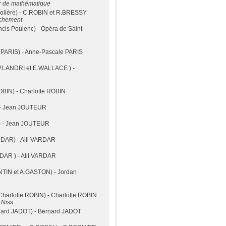
r de mathématique
olière) - C.ROBIN et R.BRESSY
ruchement
ncis Poulenc) - Opéra de Saint-
PARIS) - Anne-Pascale PARIS
P.LANDRI et E.WALLACE ) -
OBIN) - Charlotte ROBIN
- Jean JOUTEUR
 - Jean JOUTEUR
RDAR) - Alil VARDAR
RDAR ) - Alil VARDAR
TIN et A.GASTON) - Jordan
Charlotte ROBIN) - Charlotte ROBIN
 Niss
ard JADOT) - Bernard JADOT