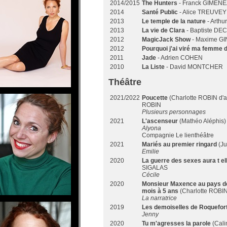
2014/2015
The Hunters
- Franck GIMENE
2014
Santé Public
- Alice TREUVEY
2013
Le temple de la nature
- Arth
2013
La vie de Clara
- Baptiste D
2012
MagicJack Show
- Maxime G
2012
Pourquoi j'ai viré ma femme
2011
Jade
- Adrien COHEN
2010
La Liste
- David MONTCHER
Théâtre
2021/2022
Poucette
(Charlotte ROBIN d'
ROBIN
Plusieurs personnages
2021
L'ascenseur
(Mathéo Aléphis)
Alyona
Compagnie Le lienthéâtre
2021
Mariés au premier ringard
(Ju
Emilie
2020
La guerre des sexes aura t ell
SIGALAS
Cécile
2020
Monsieur Maxence au pays des
mois à 5 ans
(Charlotte ROBIN
La narratrice
2019
Les demoiselles de Roquefor
Jenny
2020
Tu m'agresses la parole
(Cali