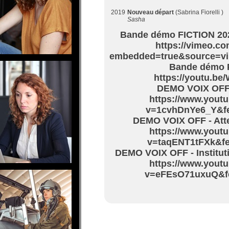
2019
Nouveau départ
(Sabrina Fiorelli )
Sasha
Bande démo FICTION 2022
https://vimeo.c
embedded=true&source=v
Bande démo 
https://youtu.b
DEMO VOIX OFF -
https://www.yout
v=1cvhDnYe6_Y&fe
DEMO VOIX OFF - Atte
https://www.yout
v=taqENT1tFXk&fe
DEMO VOIX OFF - Instituti
https://www.yout
v=eFEsO71uxuQ&fe