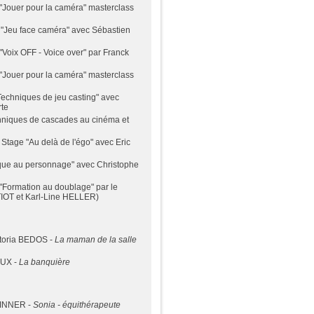
"Jouer pour la caméra" masterclass
 "Jeu face caméra" avec Sébastien
 "Voix OFF - Voice over" par Franck
"Jouer pour la caméra" masterclass
Techniques de jeu casting" avec
te
hniques de cascades au cinéma et
 Stage "Au delà de l'égo" avec Eric
que au personnage" avec Christophe
"Formation au doublage" par le
ITIOT et Karl-Line HELLER)
ctoria BEDOS -
La maman de la salle
EUX -
La banquière
WINNER -
Sonia - équithérapeute