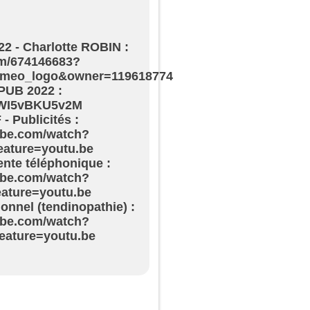
 - Charlotte ROBIN :
om/674146683?
imeo_logo&owner=119618774
PUB 2022 :
e/WI5vBKU5v2M
 Publicités :
ube.com/watch?
ature=youtu.be
nte téléphonique :
ube.com/watch?
ature=youtu.be
onnel (tendinopathie) :
ube.com/watch?
ature=youtu.be