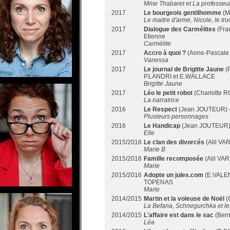
Mme Thabaret et La professeu
2017
Le bourgeois gentilhomme
(M
Le maitre d'arme, Nicole, le t
2017
Dialogue des Carmélites
(Fra
Etienne
Carmélite
2017
Accro à quoi ?
(Anne-Pascale 
Vanessa
2017
Le journal de Brigitte Jaune
(
P.LANDRI et E.WALLACE
Brigitte Jaune
2017
Léo le petit robot
(Charlotte R
La narratrice
2016
Le Respect
(Jean JOUTEUR) 
Plusieurs personnages
2016
Le Handicap
(Jean JOUTEUR)
Elle
2015/2016
Le clan des divorcés
(Alil VA
Marie B
2015/2016
Famille recomposée
(Alil VA
Marie
2015/2016
Adopte un jules.com
(E.VALEN
TOPENAS
Marie
2014/2015
Martin et la voleuse de Noël
(
La Befana, Schnegurchka et le
2014/2015
L'affaire est dans le sac
(Bern
Léa