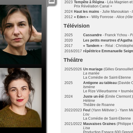
2023
Tempête à Régina
- Léa Magnien et
Prix Révélation Canal +
2024
Haut les mains
- Julie Manoukian -
2012
« Eden »
- Willy Fonrose -
Alice (rôle
Télévision
2025
Cassandre
- Franck Ychou -
P
2020
Les petits meurtres d'Agatha
2017
« Tandem »
- Réal : Christo
2016/2017
répétitrice Emmanuelle Seign
Théâtre
2025/2026
Un mariage
(Gilles Granouillet
La mariée
La Comédie de Saint-Etienne
2025
Antigone au tableau
(Davide C
Ismène
Le Rize Villeurbanne + tourné
2024
Juste un été
(Emile Clermont 
Hélène
Théâtre de Roanne
2022/2023
Feu!
(Yann Métivier ) - Yann Mé
Lou
La Comédie de Saint-Etienne
2021/2022
Mauvaises Graines
(Philippe 
Lisa
Production Espace 600 Grenobl