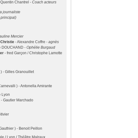
 Quentin Chantrel -
Coach acteurs
la journaliste
 principal)
auline Mercier
 Christie
- Alexandre Coffre -
agnès
phe DOUCHAND -
Ophélie Burgaud
er
- fred Garçon / Christophe Lamotte
 ) - Gilles Granouillet
arnevalli ) - Antonella Amirante
e Lyon
) - Gautier Marchado
tivier
Gauthier ) - Benoit Peillon
e / Lyon / Théâtre Malraux