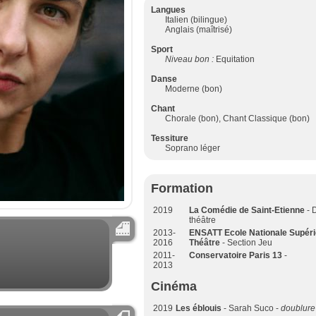
Langues
Italien (bilingue)
Anglais (maîtrisé)
Sport
Niveau bon :
Equitation
Danse
Moderne (bon)
Chant
Chorale (bon), Chant Classique (bon)
Tessiture
Soprano léger
Formation
2019
La Comédie de Saint-Etienne
- 
théâtre
2013-
ENSATT Ecole Nationale Supéri
2016
Théâtre
- Section Jeu
2011-
Conservatoire Paris 13
-
2013
Cinéma
2019
Les éblouis
- Sarah Suco -
doublure 