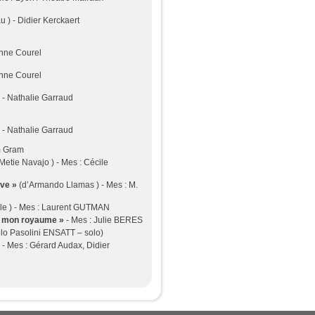
 ) - Didier Kerckaert
Anne Courel
Anne Courel
 - Nathalie Garraud
 - Nathalie Garraud
m Gram
Metie Navajo ) - Mes : Cécile
ive »
(d’Armando Llamas ) - Mes : M.
lle ) - Mes : Laurent GUTMAN
s mon royaume »
- Mes : Julie BERES
olo Pasolini ENSATT – solo)
 - Mes : Gérard Audax, Didier