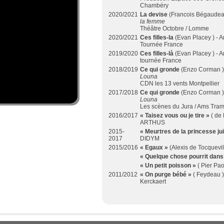
Chambéry
2020/2021
La devise
(Francois Bégaudeau
la femme
Théâtre Octobre / Lomme
2020/2021
Ces filles-la
(Evan Placey ) - 
Tournée France
2019/2020
Ces filles-là
(Evan Placey ) - 
tournée France
2018/2019
Ce qui gronde
(Enzo Corman )
Louna
CDN les 13 vents Montpellier
2017/2018
Ce qui gronde
(Enzo Corman )
Louna
Les scènes du Jura / Ams Tra
2016/2017
« Taisez vous ou je tire »
( de 
ARTHUS
2015-
« Meurtres de la princesse ju
2017
DIDYM
2015/2016
« Egaux »
(Alexis de Tocquevi
« Quelque chose pourrit dan
« Un petit poisson »
( Pier Pa
2011/2012
« On purge bébé »
( Feydeau )
Kerckaert