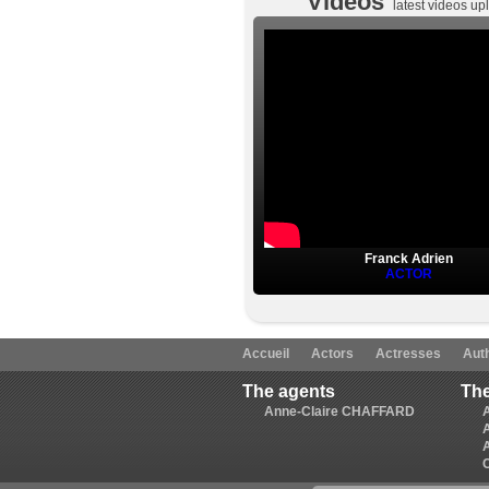
Videos
latest videos u
Franck Adrien
ACTOR
Accueil
Actors
Actresses
Aut
The agents
The
Anne-Claire CHAFFARD