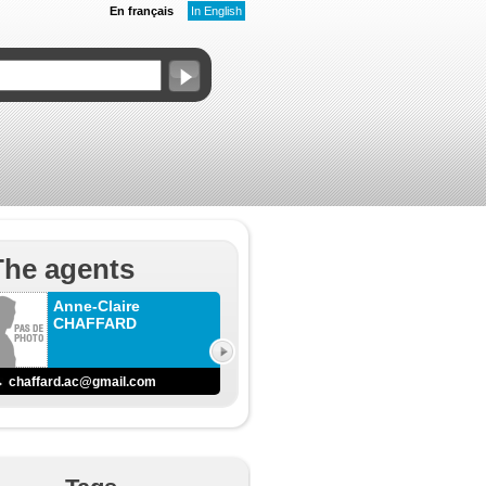
En français
In English
The agents
Anne-Claire
CHAFFARD
chaffard.ac@gmail.com