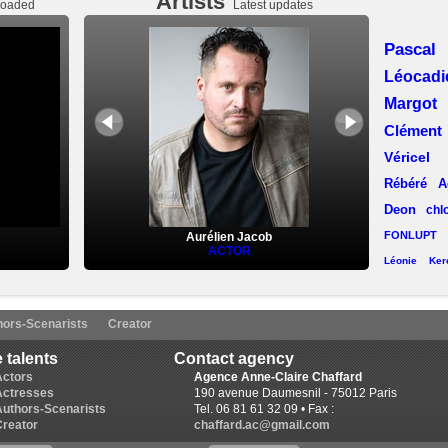
Artists
ploaded
Latest updates
Pasca
Léocad
Margot
Clémen
Véricel
Rébéré
A
Deon
chl
FONLUPT
Aurélien Jacob
ACTOR
Léonie Kerc
Laëtitia Llop
(Lyon)
Aline C
hors-Scenarists
Creator
Lise Chevalier
Pa
 talents
Contact agency
Desmaret
Karine Revelant
Actors
Agence Anne-Claire Chaffard
Actresses
190 avenue Daumesnil - 75012 Paris
Ruchat
E
Authors-Scenarists
Tel. 06 81 61 32 09 • Fax :
Munda (L
Creator
chaffard.ac@gmail.com
Lorin Bla