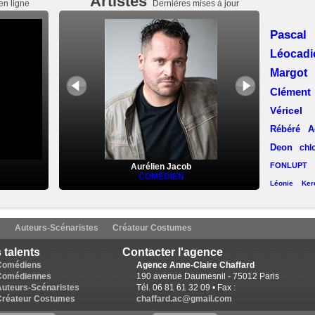
Artistes
en ligne
Dernières mises à jour
Pasca
Léocad
Margot
Clémen
Véricel
Rébéré
A
Deon
chl
FONLUPT
Aurélien Jacob
COMÉDIEN
Léonie Kerc
Laëtitia Llop
(Lyon)
Aline C
s
Auteurs-Scénaristes
Créateur Costumes
Lise Chevalier
Pa
 talents
Contacter l'agence
Desmaret
Karine Revelant
Comédiens
Agence Anne-Claire Chaffard
Comédiennes
190 avenue Daumesnil - 75012 Paris
Ruchat
E
Auteurs-Scénaristes
Tél. 06 81 61 32 09 • Fax :
Munda (L
Créateur Costumes
chaffard.ac@gmail.com
Lorin Bla