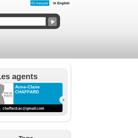
En français
In English
Les agents
Anne-Claire
CHAFFARD
chaffard.ac@gmail.com