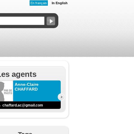
En français
In English
Les agents
Anne-Claire
CHAFFARD
chaffard.ac@gmail.com