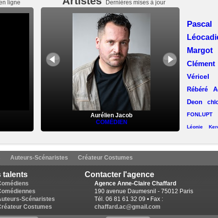
Artistes
en ligne
Dernières mises à jour
Pasca
Léocad
Margot
Clémen
Véricel
Rébéré
A
Deon
chl
FONLUPT
Aurélien Jacob
COMÉDIEN
Léonie Kerc
Laëtitia Llop
(Lyon)
Aline C
s
Auteurs-Scénaristes
Créateur Costumes
Lise Chevalier
Pa
 talents
Contacter l'agence
Desmaret
Karine Revelant
Comédiens
Agence Anne-Claire Chaffard
Comédiennes
190 avenue Daumesnil - 75012 Paris
Ruchat
E
Auteurs-Scénaristes
Tél. 06 81 61 32 09 • Fax :
Munda (L
Créateur Costumes
chaffard.ac@gmail.com
Lorin Bla