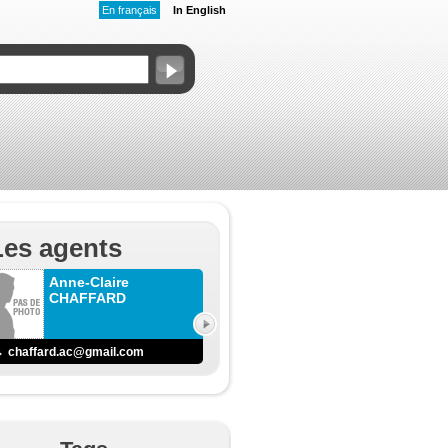
En français
In English
Les agents
Anne-Claire
CHAFFARD
chaffard.ac@gmail.com