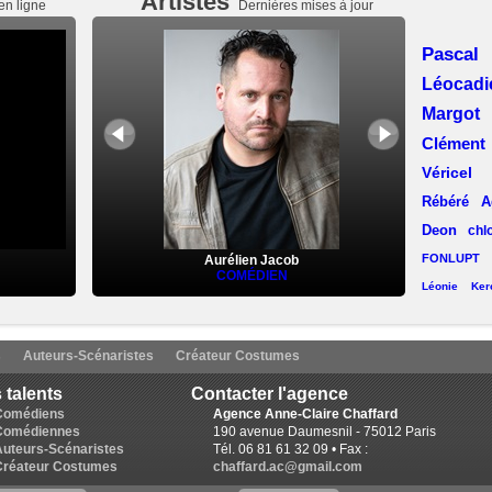
Artistes
en ligne
Dernières mises à jour
Pasca
Léocad
Margot
Clémen
Véricel
Rébéré
A
Deon
chl
FONLUPT
Aurélien Jacob
COMÉDIEN
Léonie Kerc
Laëtitia Llop
(Lyon)
Aline C
s
Auteurs-Scénaristes
Créateur Costumes
Lise Chevalier
Pa
 talents
Contacter l'agence
Desmaret
Karine Revelant
Comédiens
Agence Anne-Claire Chaffard
Comédiennes
190 avenue Daumesnil - 75012 Paris
Ruchat
E
Auteurs-Scénaristes
Tél. 06 81 61 32 09 • Fax :
Munda (L
Créateur Costumes
chaffard.ac@gmail.com
Lorin Bla