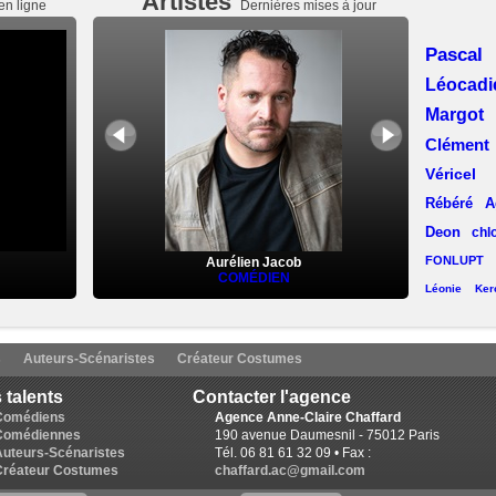
Artistes
en ligne
Dernières mises à jour
Pasca
Léocad
Margot
Clémen
Véricel
Rébéré
A
Deon
chl
FONLUPT
Aurélien Jacob
COMÉDIEN
Léonie Kerc
Laëtitia Llop
(Lyon)
Aline C
s
Auteurs-Scénaristes
Créateur Costumes
Lise Chevalier
Pas
 talents
Contacter l'agence
Desmaret
Karine Revelant
Comédiens
Agence Anne-Claire Chaffard
Comédiennes
190 avenue Daumesnil - 75012 Paris
Ruchat
Auteurs-Scénaristes
Tél. 06 81 61 32 09 • Fax :
Jacques
Créateur Costumes
chaffard.ac@gmail.com
Francine 