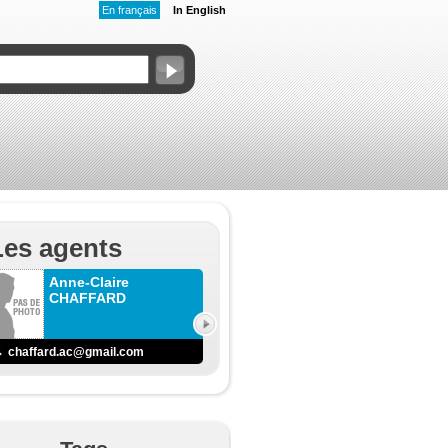
En français
In English
Les agents
Anne-Claire
CHAFFARD
chaffard.ac@gmail.com