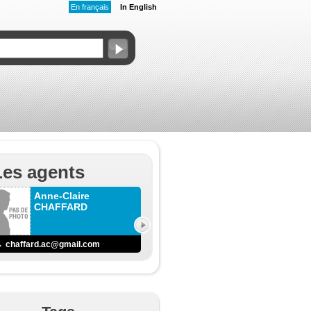
En français
In English
Les agents
Anne-Claire
CHAFFARD
chaffard.ac@gmail.com