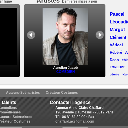
Artistes
en ligne
Dernières mises à jour
Pasca
Léocad
Margot
Clémen
Véricel
Rébéré
A
Deon
chl
FONLUPT
Aurélien Jacob
COMÉDIEN
Léonie Kerc
Laëtitia Llop
(Lyon)
Aline C
s
Auteurs-Scénaristes
Créateur Costumes
Lise Chevalier
Pas
 talents
Contacter l'agence
Desmaret
Karine Revelant
Comédiens
Agence Anne-Claire Chaffard
Comédiennes
190 avenue Daumesnil - 75012 Paris
Ruchat
Auteurs-Scénaristes
Tél. 06 81 61 32 09 • Fax :
Jacques
Créateur Costumes
chaffard.ac@gmail.com
Francine 