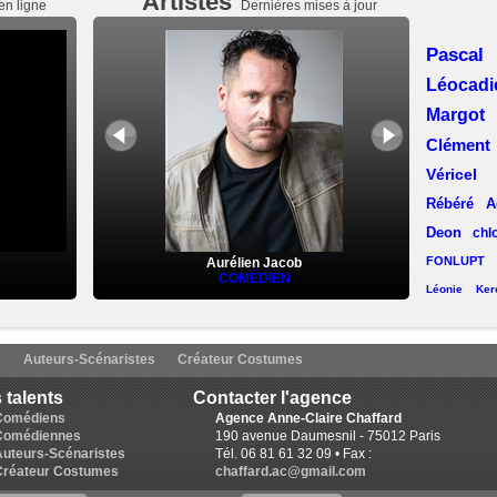
Artistes
en ligne
Dernières mises à jour
Pasca
Léocad
Margot
Clémen
Véricel
Rébéré
A
Deon
chl
FONLUPT
Aurélien Jacob
COMÉDIEN
Léonie Kerc
Laëtitia Llop
(Lyon)
Aline C
s
Auteurs-Scénaristes
Créateur Costumes
Lise Chevalier
Pa
 talents
Contacter l'agence
Desmaret
Karine Revelant
Comédiens
Agence Anne-Claire Chaffard
Comédiennes
190 avenue Daumesnil - 75012 Paris
Ruchat
E
Auteurs-Scénaristes
Tél. 06 81 61 32 09 • Fax :
Munda (L
Créateur Costumes
chaffard.ac@gmail.com
Lorin Bla