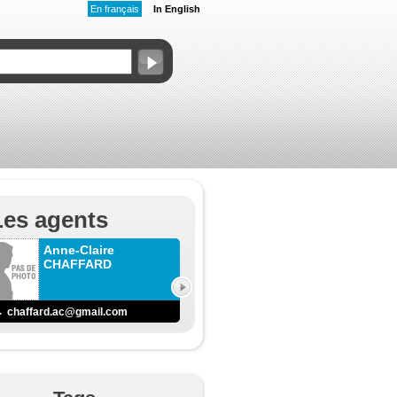
En français
In English
Les agents
Anne-Claire
CHAFFARD
chaffard.ac@gmail.com