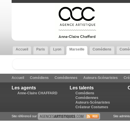
Accueil
Paris
Lyon
Marseille
Comédiens
Coméd
Accueil
Comédiens
Comédiennes
Auteurs-Scénaristes
Cré
Les agents
Les talents
C
Anne-Claire CHAFFARD
Comédiens
Comédiennes
Auteurs-Scénaristes
Créateur Costumes
Site référencé sur
Site admini